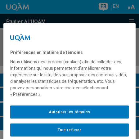
FR
EN
Étudier à l'UQAM
COURS
//
ACM1100
Introduction à l'action culturelle au Québec et
Préférences en matière de témoins
dans le monde
Nous utilisons des témoins (cookies) afin de collecter des
informations qui nous permettent d’améliorer votre
expérience sur le site, de vous proposer des contenus vidéo,
Description du cours
d’analyser les statistiques de fréquentation, etc. Vous
pouvez personnaliser votre choix en sélectionnant
Horaire - Été 2026
« Préférences ».
Horaire - Automne 2026
Autoriser les témoins
Horaire - Hiver 2027
Tout refuser