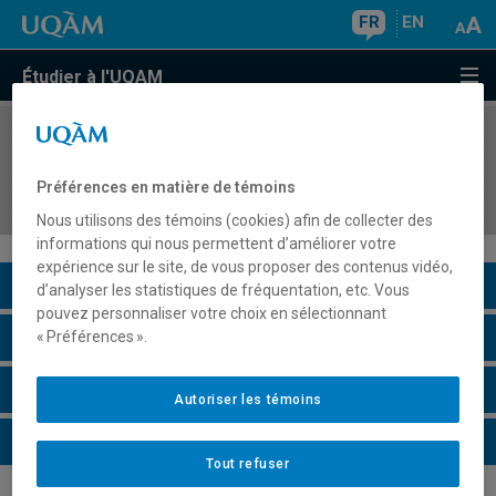
FR
EN
Étudier à l'UQAM
COURS
//
ACM1100
Introduction à l'action culturelle au Québec et
Préférences en matière de témoins
dans le monde
Nous utilisons des témoins (cookies) afin de collecter des
informations qui nous permettent d’améliorer votre
expérience sur le site, de vous proposer des contenus vidéo,
Description du cours
d’analyser les statistiques de fréquentation, etc. Vous
pouvez personnaliser votre choix en sélectionnant
Horaire - Été 2026
« Préférences ».
Horaire - Automne 2026
Autoriser les témoins
Horaire - Hiver 2027
Tout refuser