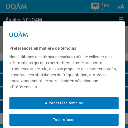
FR
EN
Étudier à l'UQAM
COURS
//
ACM310X
Atelier pratique en action culturelle
Préférences en matière de témoins
Nous utilisons des témoins (cookies) afin de collecter des
informations qui nous permettent d’améliorer votre
Description du cours
expérience sur le site, de vous proposer des contenus vidéo,
d’analyser les statistiques de fréquentation, etc. Vous
Horaire - Été 2026
pouvez personnaliser votre choix en sélectionnant
« Préférences ».
Horaire - Automne 2026
Autoriser les témoins
Horaire - Hiver 2027
Tout refuser