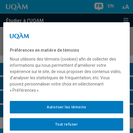
FR
EN
Étudier à l'UQAM
COURS
//
ACT1200
Mathématiques financières I
Préférences en matière de témoins
Nous utilisons des témoins (cookies) afin de collecter des
informations qui nous permettent d’améliorer votre
Description du cours
expérience sur le site, de vous proposer des contenus vidéo,
d’analyser les statistiques de fréquentation, etc. Vous
Horaire - Été 2026
pouvez personnaliser votre choix en sélectionnant
« Préférences ».
Horaire - Automne 2026
Autoriser les témoins
Horaire - Hiver 2027
Tout refuser