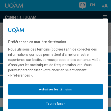
FR
EN
Étudier à l'UQAM
COURS
//
ACT2100
Compléments de probabilités
Préférences en matière de témoins
Nous utilisons des témoins (cookies) afin de collecter des
informations qui nous permettent d’améliorer votre
Description du cours
expérience sur le site, de vous proposer des contenus vidéo,
d’analyser les statistiques de fréquentation, etc. Vous
Horaire - Été 2026
pouvez personnaliser votre choix en sélectionnant
« Préférences ».
Horaire - Automne 2026
Autoriser les témoins
Horaire - Hiver 2027
Tout refuser