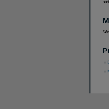
par
M
Sém
P