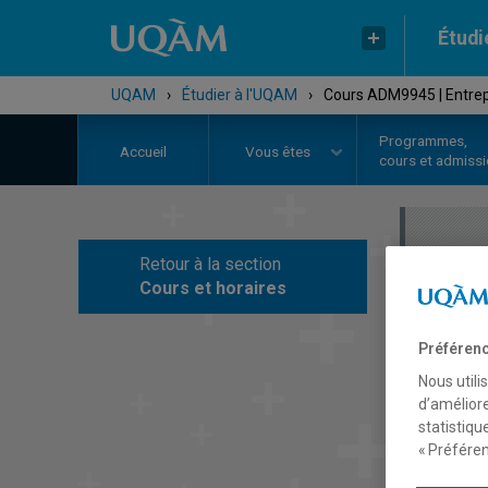
Étudi
UQAM
›
Étudier à l'UQAM
›
Cours ADM9945 | Entrepr
Programmes,
Accueil
Vous êtes
cours et admiss
Retour à la section
C
Cours et horaires
Préférenc
Nous utili
d’améliore
statistiqu
« Préféren