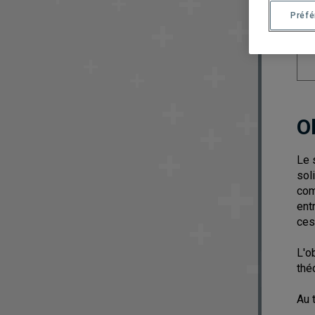
Préf
O
Le 
sol
com
ent
ces
L'o
thé
Au 