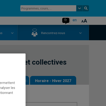
fr
en
us
Rencontrez-nous
ociales et collectives
 - Automne 2026
Horaire - Hiver 2027
permettent
nalyser les
ctionnant