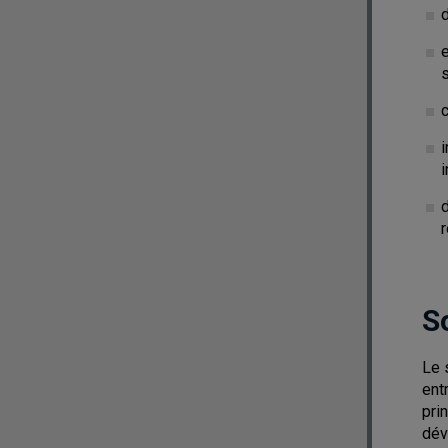
s
c
i
i
d
r
S
Le 
ent
pri
dév