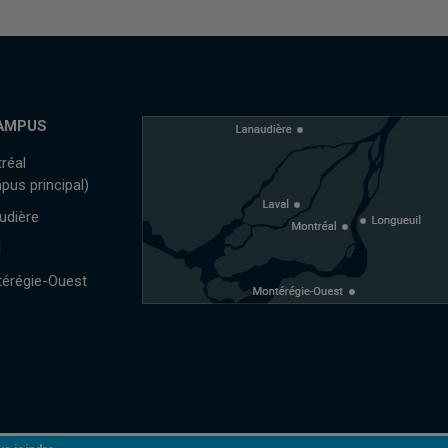
AMPUS
réal
pus principal)
udière
l
érégie-Ouest