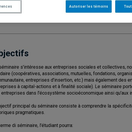
érences
Autoriser les témoins
Tout
Cycle
: 3
Discipl
Nombre de crédits
: 3
bjectifs
séminaire s'intéresse aux entreprises sociales et collectives, 
idaire (coopératives, associations, mutuelles, fondations, org
munautaire, entreprises d'insertion, etc.) mais également des ent
reprises à capital-actions et à finalité sociale). Le séminaire porte
 entreprises dans l'écosystème socioéconomique ainsi qu'aux in
bjectif principal du séminaire consiste à comprendre la spécifici
oriques pragmatiques.
terme di séminaire, l'étudiant pourra: