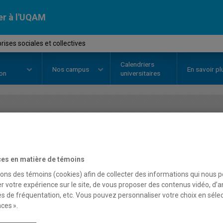
er à l'UQAM
ises sociales et collectives
Calendriers
Nos
campus
En savoir pl
ion
universitaires
OURS
//
ADM9945
-
Entreprises s
es en matière de témoins
Description
Horaire - Été 2026
Horaire
sons des témoins (cookies) afin de collecter des informations qui nous 
r votre expérience sur le site, de vous proposer des contenus vidéo, d’a
es de fréquentation, etc. Vous pouvez personnaliser votre choix en séle
ces ».