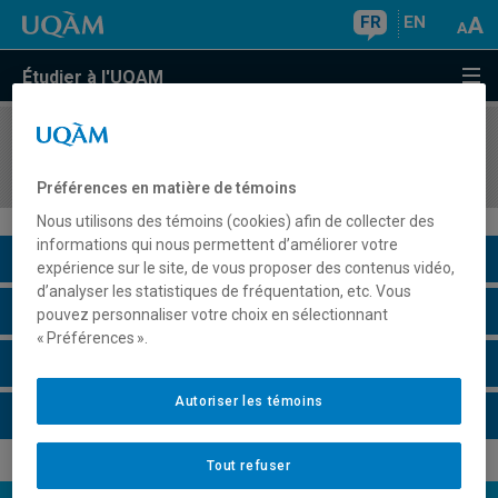
FR
EN
Étudier à l'UQAM
COURS
//
ADM9945
Entreprises sociales et collectives
Préférences en matière de témoins
Nous utilisons des témoins (cookies) afin de collecter des
informations qui nous permettent d’améliorer votre
Description du cours
expérience sur le site, de vous proposer des contenus vidéo,
d’analyser les statistiques de fréquentation, etc. Vous
Horaire - Été 2026
pouvez personnaliser votre choix en sélectionnant
« Préférences ».
Horaire - Automne 2026
Autoriser les témoins
Horaire - Hiver 2027
Tout refuser