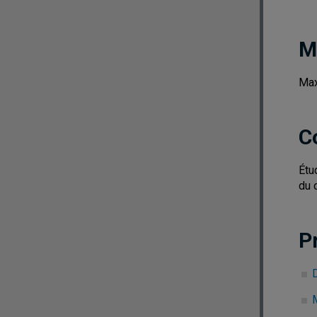
M
Max
C
Étu
du 
P