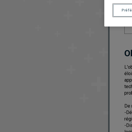
Préf
O
L'o
élo
app
tec
pro
De 
-Dé
rég
-Di
log