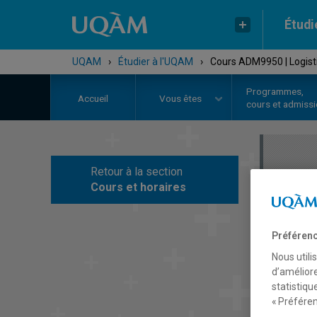
Étudi
UQAM
›
Étudier à l'UQAM
›
Cours ADM9950 | Logist
Programmes,
Accueil
Vous êtes
cours et admiss
Retour à la section
C
Cours et horaires
Préférenc
Nous utili
d’améliore
statistiqu
« Préféren