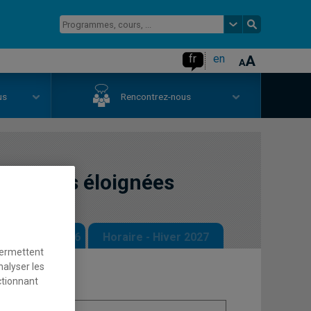
fr
en
us
Rencontrez-nous
n régions éloignées
 - Automne 2026
Horaire - Hiver 2027
permettent
nalyser les
ctionnant