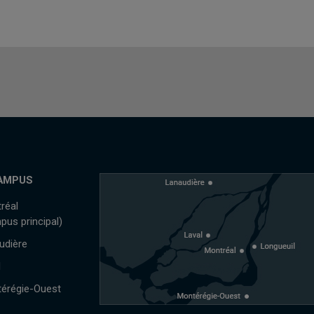
AMPUS
réal
pus principal)
udière
l
érégie-Ouest