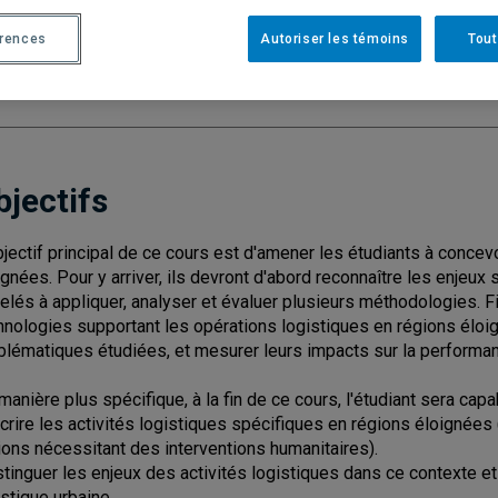
Cycle
: 3
Discipl
érences
Autoriser les témoins
Tout
Nombre de crédits
: 3
bjectifs
bjectif principal de ce cours est d'amener les étudiants à conce
ignées. Pour y arriver, ils devront d'abord reconnaître les enjeux
elés à appliquer, analyser et évaluer plusieurs méthodologies. Fi
hnologies supportant les opérations logistiques en régions éloi
blématiques étudiées, et mesurer leurs impacts sur la performa
manière plus spécifique, à la fin de ce cours, l'étudiant sera capa
crire les activités logistiques spécifiques en régions éloignées 
ions nécessitant des interventions humanitaires).
stinguer les enjeux des activités logistiques dans ce contexte et
istique urbaine.