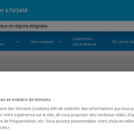
er à l'UQAM
ique en régions éloignées
Calendriers
Nos
campus
En savoir pl
ion
universitaires
OURS
//
ADM9950
-
Logistique e
es en matière de témoins
Description
Horaire - Été 2026
Horaire
sons des témoins (cookies) afin de collecter des informations qui nous 
r votre expérience sur le site, de vous proposer des contenus vidéo, d’a
es de fréquentation, etc. Vous pouvez personnaliser votre choix en séle
ces ».