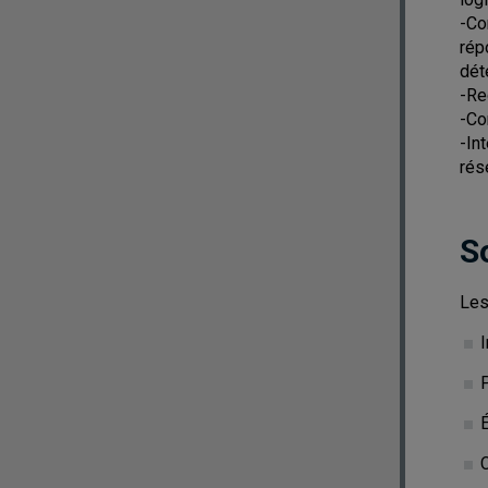
-Co
rép
dét
-Re
-Co
-In
rés
S
Les
I
P