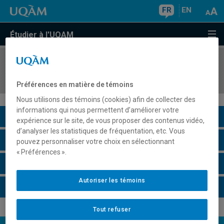
FR
EN
Étudier à l'UQAM
COURS
//
ALL1030
Langue et culture des pays germanophones
Préférences en matière de témoins
Nous utilisons des témoins (cookies) afin de collecter des
informations qui nous permettent d’améliorer votre
Description du cours
expérience sur le site, de vous proposer des contenus vidéo,
d’analyser les statistiques de fréquentation, etc. Vous
Horaire - Été 2026
pouvez personnaliser votre choix en sélectionnant
« Préférences ».
Horaire - Automne 2026
Autoriser les témoins
Horaire - Hiver 2027
Tout refuser