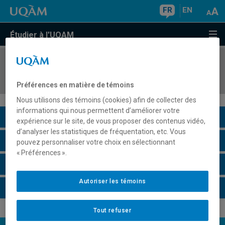
FR
EN
Étudier à l'UQAM
COURS
//
ALL1100
Allemand I (A1.1)
Préférences en matière de témoins
Nous utilisons des témoins (cookies) afin de collecter des
informations qui nous permettent d’améliorer votre
Description du cours
expérience sur le site, de vous proposer des contenus vidéo,
d’analyser les statistiques de fréquentation, etc. Vous
Horaire - Été 2026
pouvez personnaliser votre choix en sélectionnant
« Préférences ».
Horaire - Automne 2026
Autoriser les témoins
Horaire - Hiver 2027
Tout refuser