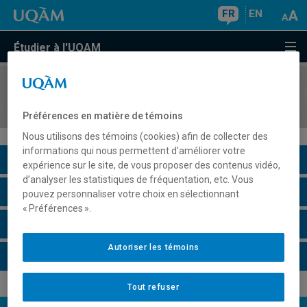
FR
EN
Étudier à l'UQAM
COURS
//
ALL1230
Langue et cinéma allemands
Préférences en matière de témoins
Nous utilisons des témoins (cookies) afin de collecter des
informations qui nous permettent d’améliorer votre
Description du cours
expérience sur le site, de vous proposer des contenus vidéo,
d’analyser les statistiques de fréquentation, etc. Vous
Horaire - Été 2026
pouvez personnaliser votre choix en sélectionnant
« Préférences ».
Horaire - Automne 2026
Autoriser les témoins
Horaire - Hiver 2027
Tout refuser