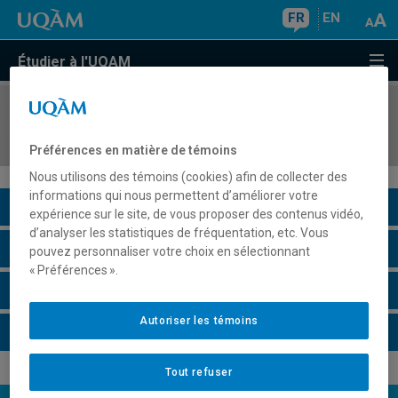
FR
EN
Étudier à l'UQAM
COURS
//
ANG4014
Advanced English Writing
Préférences en matière de témoins
Nous utilisons des témoins (cookies) afin de collecter des
informations qui nous permettent d’améliorer votre
Description du cours
expérience sur le site, de vous proposer des contenus vidéo,
d’analyser les statistiques de fréquentation, etc. Vous
Horaire - Été 2026
pouvez personnaliser votre choix en sélectionnant
« Préférences ».
Horaire - Automne 2026
Autoriser les témoins
Horaire - Hiver 2027
Tout refuser