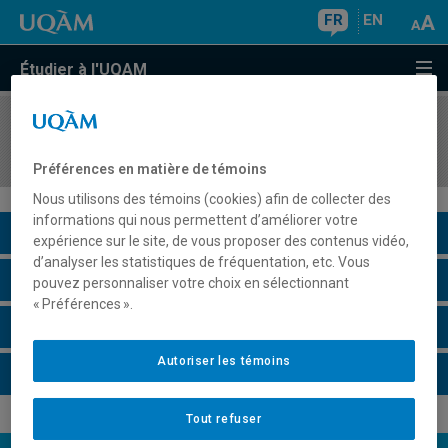
FR
EN
Étudier à l'UQAM
COURS
//
ANG4054
Writing III
Préférences en matière de témoins
Nous utilisons des témoins (cookies) afin de collecter des
informations qui nous permettent d’améliorer votre
Description du cours
expérience sur le site, de vous proposer des contenus vidéo,
d’analyser les statistiques de fréquentation, etc. Vous
Horaire - Été 2026
pouvez personnaliser votre choix en sélectionnant
« Préférences ».
Horaire - Automne 2026
Autoriser les témoins
Horaire - Hiver 2027
Tout refuser