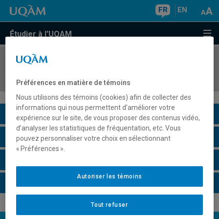
FR
EN
Étudier à l'UQAM
COURS
//
ANG4114
Advanced English Syntax
Préférences en matière de témoins
Nous utilisons des témoins (cookies) afin de collecter des
informations qui nous permettent d’améliorer votre
Description du cours
expérience sur le site, de vous proposer des contenus vidéo,
d’analyser les statistiques de fréquentation, etc. Vous
Horaire - Été 2026
pouvez personnaliser votre choix en sélectionnant
« Préférences ».
Horaire - Automne 2026
Autoriser les témoins
Horaire - Hiver 2027
Tout refuser