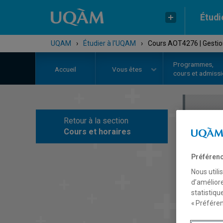
Étudi
UQAM
›
Étudier à l'UQAM
›
Cours AOT4276 | Gestion
Programmes,
Accueil
Vous êtes
cours et admiss
Retour à la section
C
Cours et horaires
Préférenc
Nous utili
d’améliore
statistiqu
« Préféren