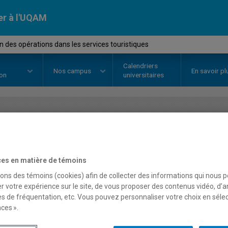
er à l'UQAM
 des opérations dans les services touristiques
Calendriers
Nos
campus
En savoir pl
ion
universitaires
OURS
//
AOT4276
-
Gestion des o
services touristiques
es en matière de témoins
sons des témoins (cookies) afin de collecter des informations qui nous 
r votre expérience sur le site, de vous proposer des contenus vidéo, d’a
Description
Horaire - Été 2026
Horaire
es de fréquentation, etc. Vous pouvez personnaliser votre choix en séle
ces ».