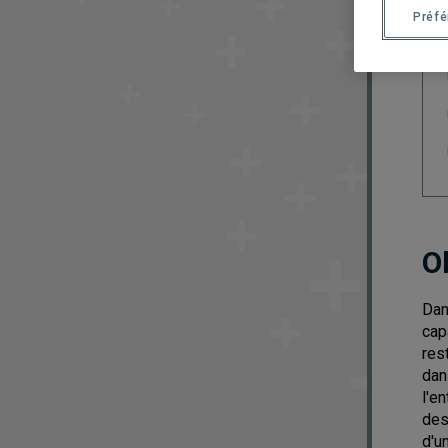
Préf
O
Dan
cap
res
dan
l'e
des
d'u