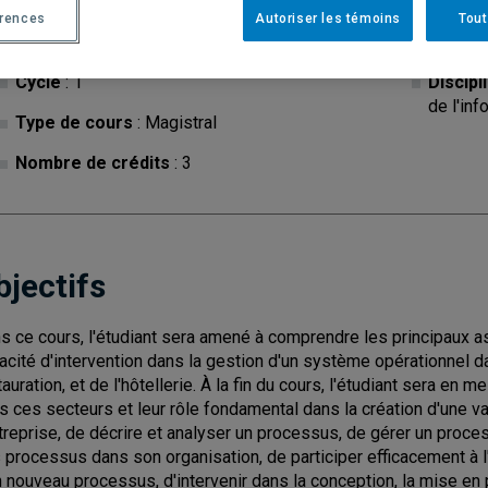
érences
Autoriser les témoins
Tout
Cycle
: 1
Discipl
de l'inf
Type de cours
: Magistral
Nombre de crédits
: 3
bjectifs
s ce cours, l'étudiant sera amené à comprendre les principaux a
acité d'intervention dans la gestion d'un système opérationnel d
tauration, et de l'hôtellerie. À la fin du cours, l'étudiant sera 
s ces secteurs et leur rôle fondamental dans la création d'une va
ntreprise, de décrire et analyser un processus, de gérer un proces
 processus dans son organisation, de participer efficacement à l
n nouveau processus, d'intervenir dans la conception, la mise en p