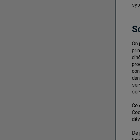
sys
S
On 
pri
d'h
pro
con
dan
ser
ser
Ce 
Cod
dév
De 
thé