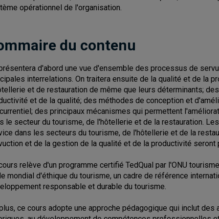
tème opérationnel de l'organisation.
ommaire du contenu
présentera d'abord une vue d'ensemble des processus de servuc
ncipales interrelations. On traitera ensuite de la qualité et de la 
ôtellerie et de restauration de même que leurs déterminants; d
ductivité et de la qualité; des méthodes de conception et d'amél
currentiel; des principaux mécanismes qui permettent l'améliora
s le secteur du tourisme, de l'hôtellerie et de la restauration. L
vice dans les secteurs du tourisme, de l'hôtellerie et de la resta
vuction et de la gestion de la qualité et de la productivité seront
cours relève d'un programme certifié TedQual par l'ONU tourisme.
e mondial d'éthique du tourisme, un cadre de référence internati
eloppement responsable et durable du tourisme.
plus, ce cours adopte une approche pédagogique qui inclut des ac
oriques, au développement de compétences professionnelles et à