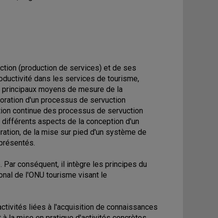
tion (production de services) et de ses
productivité dans les services de tourisme,
es principaux moyens de mesure de la
ioration d'un processus de servuction
tion continue des processus de servuction
es différents aspects de la conception d'un
uration, de la mise sur pied d'un système de
 présentés.
 Par conséquent, il intègre les principes du
onal de l'ONU tourisme visant le
tivités liées à l'acquisition de connaissances
 la mise en pratique d'activités concrètes