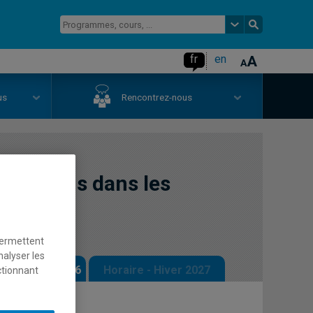
fr
en
us
Rencontrez-nous
pérations dans les
permettent
nalyser les
 - Automne 2026
Horaire - Hiver 2027
ctionnant