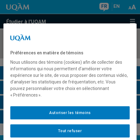
FR
EN
Étudier à l'UQAM
COURS
//
AOT5100
Introduction aux technologies d'affaires
Préférences en matière de témoins
Nous utilisons des témoins (cookies) afin de collecter des
informations qui nous permettent d’améliorer votre
Description du cours
expérience sur le site, de vous proposer des contenus vidéo,
d’analyser les statistiques de fréquentation, etc. Vous
Horaire - Été 2026
pouvez personnaliser votre choix en sélectionnant
« Préférences ».
Horaire - Automne 2026
Autoriser les témoins
Horaire - Hiver 2027
Tout refuser