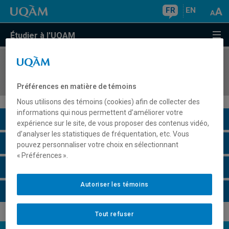
FR
EN
Étudier à l'UQAM
COURS
//
AOT5100
Introduction aux technologies d'affaires
Préférences en matière de témoins
Nous utilisons des témoins (cookies) afin de collecter des
informations qui nous permettent d’améliorer votre
Description du cours
expérience sur le site, de vous proposer des contenus vidéo,
d’analyser les statistiques de fréquentation, etc. Vous
Horaire - Été 2026
pouvez personnaliser votre choix en sélectionnant
« Préférences ».
Horaire - Automne 2026
Autoriser les témoins
Horaire - Hiver 2027
Tout refuser