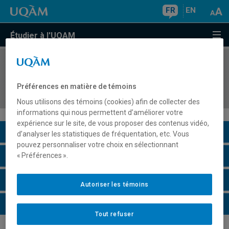
FR
EN
Étudier à l'UQAM
COURS
//
AOT5300
Perspectives TI sur l'utilisation des intelligences
Préférences en matière de témoins
artificielles (IA) en organisation
Nous utilisons des témoins (cookies) afin de collecter des
informations qui nous permettent d’améliorer votre
expérience sur le site, de vous proposer des contenus vidéo,
Description du cours
d’analyser les statistiques de fréquentation, etc. Vous
pouvez personnaliser votre choix en sélectionnant
Horaire - Été 2026
« Préférences ».
Horaire - Automne 2026
Autoriser les témoins
Horaire - Hiver 2027
Tout refuser