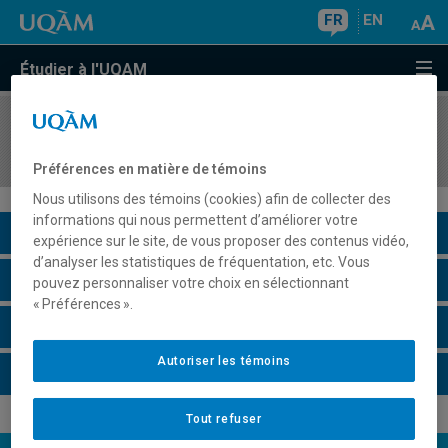
FR
EN
Étudier à l'UQAM
COURS
//
AOT5310
Gestion de programmes de cybersécurité
Préférences en matière de témoins
Nous utilisons des témoins (cookies) afin de collecter des
informations qui nous permettent d’améliorer votre
Description du cours
expérience sur le site, de vous proposer des contenus vidéo,
d’analyser les statistiques de fréquentation, etc. Vous
Horaire - Été 2026
pouvez personnaliser votre choix en sélectionnant
« Préférences ».
Horaire - Automne 2026
Autoriser les témoins
Horaire - Hiver 2027
Tout refuser