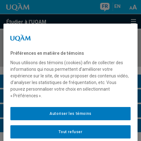
FR
EN
Étudier à l'UQAM
COURS
//
AOT5321
Systèmes décisionnels et intelligence d'affaires
Préférences en matière de témoins
(B.I.)
Nous utilisons des témoins (cookies) afin de collecter des
informations qui nous permettent d’améliorer votre
expérience sur le site, de vous proposer des contenus vidéo,
Description du cours
d’analyser les statistiques de fréquentation, etc. Vous
pouvez personnaliser votre choix en sélectionnant
Horaire - Été 2026
« Préférences ».
Horaire - Automne 2026
Autoriser les témoins
Horaire - Hiver 2027
Tout refuser