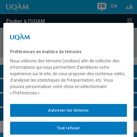
FR
EN
Étudier à l'UQAM
COURS
//
AOT5322
Systèmes décisionnels et systèmes intelligents
Préférences en matière de témoins
Nous utilisons des témoins (cookies) afin de collecter des
informations qui nous permettent d’améliorer votre
Description du cours
expérience sur le site, de vous proposer des contenus vidéo,
d’analyser les statistiques de fréquentation, etc. Vous
Horaire - Été 2026
pouvez personnaliser votre choix en sélectionnant
« Préférences ».
Horaire - Automne 2026
Autoriser les témoins
Horaire - Hiver 2027
Tout refuser