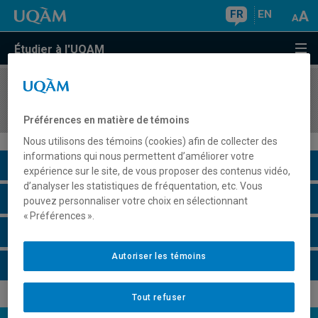
FR
EN
Étudier à l'UQAM
COURS
//
AOT5325
Introduction à l'analytique prédictive d'affaires
Préférences en matière de témoins
Nous utilisons des témoins (cookies) afin de collecter des
informations qui nous permettent d’améliorer votre
Description du cours
expérience sur le site, de vous proposer des contenus vidéo,
d’analyser les statistiques de fréquentation, etc. Vous
Horaire - Été 2026
pouvez personnaliser votre choix en sélectionnant
« Préférences ».
Horaire - Automne 2026
Autoriser les témoins
Horaire - Hiver 2027
Tout refuser