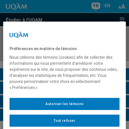
FR
EN
Étudier à l'UQAM
COURS
//
AOT5332
Introduction aux progiciels de gestion intégrés
Préférences en matière de témoins
(PGI)
Nous utilisons des témoins (cookies) afin de collecter des
informations qui nous permettent d’améliorer votre
expérience sur le site, de vous proposer des contenus vidéo,
Description du cours
d’analyser les statistiques de fréquentation, etc. Vous
pouvez personnaliser votre choix en sélectionnant
Horaire - Été 2026
« Préférences ».
Horaire - Automne 2026
Autoriser les témoins
Horaire - Hiver 2027
Tout refuser