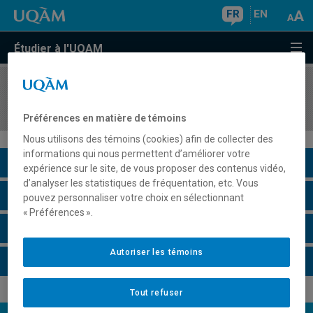
FR
EN
Étudier à l'UQAM
COURS
//
AOT5341
Collaboration à l'ère du travail hybride
Préférences en matière de témoins
Nous utilisons des témoins (cookies) afin de collecter des
informations qui nous permettent d’améliorer votre
Description du cours
expérience sur le site, de vous proposer des contenus vidéo,
d’analyser les statistiques de fréquentation, etc. Vous
Horaire - Été 2026
pouvez personnaliser votre choix en sélectionnant
« Préférences ».
Horaire - Automne 2026
Autoriser les témoins
Horaire - Hiver 2027
Tout refuser