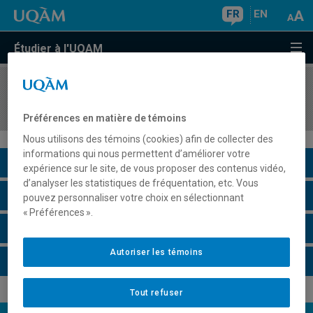
FR
EN
Étudier à l'UQAM
COURS
//
AOT7200
Analytique comportementale de mégadonnées
Préférences en matière de témoins
Nous utilisons des témoins (cookies) afin de collecter des
informations qui nous permettent d’améliorer votre
Description du cours
expérience sur le site, de vous proposer des contenus vidéo,
d’analyser les statistiques de fréquentation, etc. Vous
Horaire - Été 2026
pouvez personnaliser votre choix en sélectionnant
« Préférences ».
Horaire - Automne 2026
Autoriser les témoins
Horaire - Hiver 2027
Tout refuser