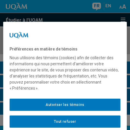
FR
EN
Étudier à l'UQAM
COURS
//
AOT8525
Gestion du changement en TI
Préférences en matière de témoins
Nous utilisons des témoins (cookies) afin de collecter des
informations qui nous permettent d’améliorer votre
Description du cours
expérience sur le site, de vous proposer des contenus vidéo,
d’analyser les statistiques de fréquentation, etc. Vous
Horaire - Été 2026
pouvez personnaliser votre choix en sélectionnant
« Préférences ».
Horaire - Automne 2026
Autoriser les témoins
Horaire - Hiver 2027
Tout refuser