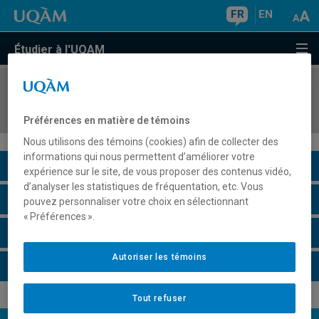
FR
EN
Étudier à l'UQAM
COURS
//
ARA1110
Introduction à la langue et à la culture arabes
Préférences en matière de témoins
Nous utilisons des témoins (cookies) afin de collecter des
informations qui nous permettent d’améliorer votre
Description du cours
expérience sur le site, de vous proposer des contenus vidéo,
d’analyser les statistiques de fréquentation, etc. Vous
Horaire - Été 2026
pouvez personnaliser votre choix en sélectionnant
« Préférences ».
Horaire - Automne 2026
Autoriser les témoins
Horaire - Hiver 2027
Tout refuser