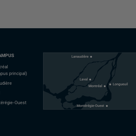
AMPUS
réal
pus principal)
udière
l
érégie-Ouest