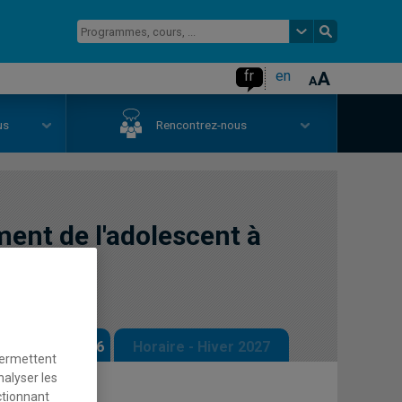
fr
en
us
Rencontrez-nous
ent de l'adolescent à
 - Automne 2026
Horaire - Hiver 2027
permettent
nalyser les
ctionnant