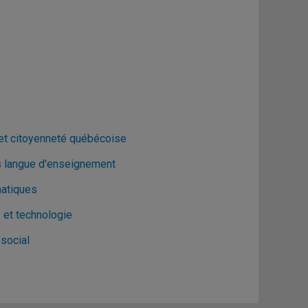
 et citoyenneté québécoise
s langue d'enseignement
matiques
 et technologie
social