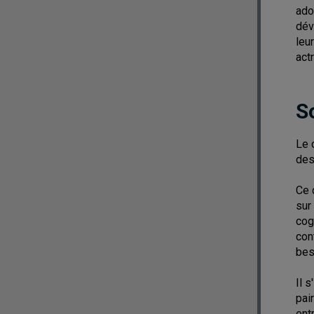
ado
dév
leu
act
S
Le 
des
Ce 
sur
cog
con
bes
Il 
pai
ent