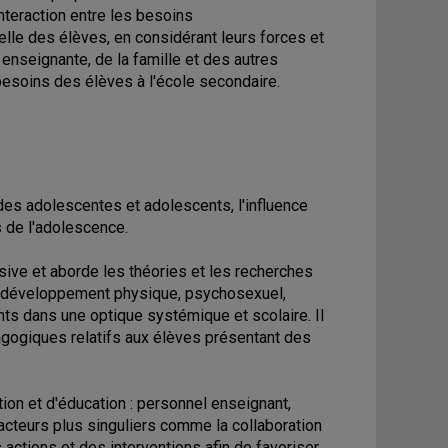
teraction entre les besoins
elle des élèves, en considérant leurs forces et
 enseignante, de la famille et des autres
 besoins des élèves à l'école secondaire.
es adolescentes et adolescents, l'influence
 de l'adolescence.
ve et aborde les théories et les recherches
du développement physique, psychosexuel,
ents dans une optique systémique et scolaire. Il
agogiques relatifs aux élèves présentant des
ion et d'éducation : personnel enseignant,
facteurs plus singuliers comme la collaboration
 actions et des interventions afin de favoriser