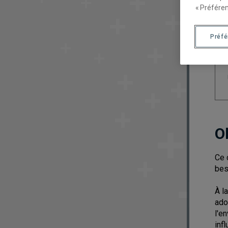
« Préféren
Préf
O
Ce 
bes
À l
ado
l'e
inf