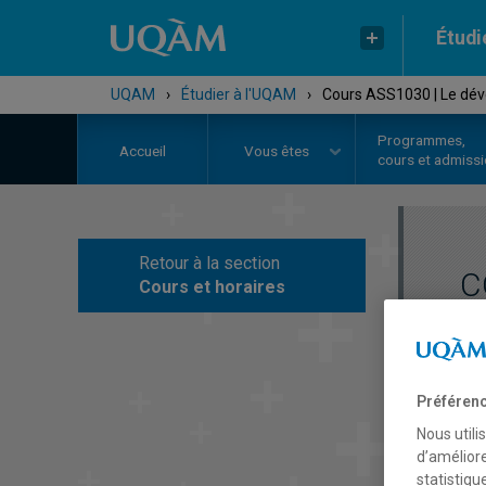
Étudi
UQAM
›
Étudier à l'UQAM
›
Cours ASS1030 | Le déve
Programmes,
Accueil
Vous êtes
cours et admiss
Retour à la section
C
Cours et horaires
Préférenc
Nous utili
d’améliore
statistiqu