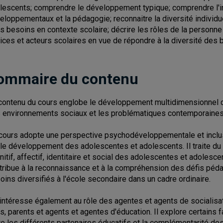
lescents; comprendre le développement typique; comprendre l'in
eloppementaux et la pédagogie; reconnaitre la diversité individu
rs besoins en contexte scolaire; décrire les rôles de la personne
rices et acteurs scolaires en vue de répondre à la diversité des
ommaire du contenu
contenu du cours englobe le développement multidimensionnel d
 environnements sociaux et les problématiques contemporaines
cours adopte une perspective psychodéveloppementale et inclusi
 le développement des adolescentes et adolescents. Il traite 
nitif, affectif, identitaire et social des adolescentes et adolesc
tribue à la reconnaissance et à la compréhension des défis péd
oins diversifiés à l'école secondaire dans un cadre ordinaire.
s'intéresse également au rôle des agentes et agents de socialisat
rs, parents et agents et agentes d'éducation. Il explore certains 
re les différents partenaires éducatifs et la complémentarité des