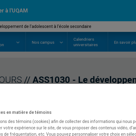
er à l'UQAM
loppement de l'adolescent à l'école secondaire
Calendriers
Nos
campus
En savoir pl
ion
universitaires
OURS
//
ASS1030
-
Le développem
l'école secondaire
es en matière de témoins
Description
Horaire - Été 2026
Horaire
sons des témoins (cookies) afin de collecter des informations qui nous 
r votre expérience sur le site, de vous proposer des contenus vidéo, d’a
es de fréquentation, etc. Vous pouvez personnaliser votre choix en séle