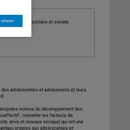
 refuser
ine
: Adaptation scolaire et sociale
 des adolescentes et adolescents et leurs
if.
 principales notions du développement des
oaffectif ; connaitre les facteurs de
ole, amis et réseaux sociaux) qui ont une
ementaux propres aux adolescentes et