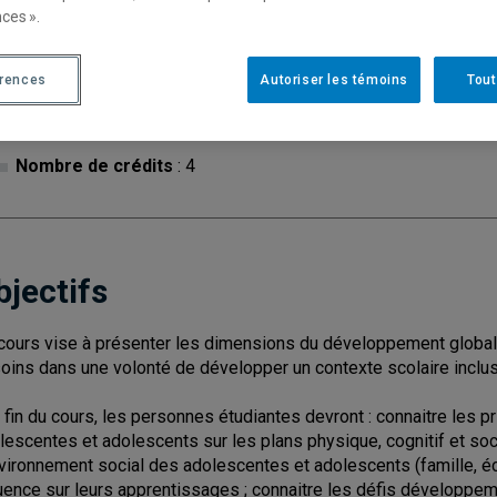
ces ».
érences
Autoriser les témoins
Tout
Cycle
: 1
Discipl
Type de cours
: Magistral
Nombre de crédits
: 4
bjectifs
cours vise à présenter les dimensions du développement global
oins dans une volonté de développer un contexte scolaire inclus
a fin du cours, les personnes étudiantes devront : connaitre les
lescentes et adolescents sur les plans physique, cognitif et soci
nvironnement social des adolescentes et adolescents (famille, éc
luence sur leurs apprentissages ; connaitre les défis développ