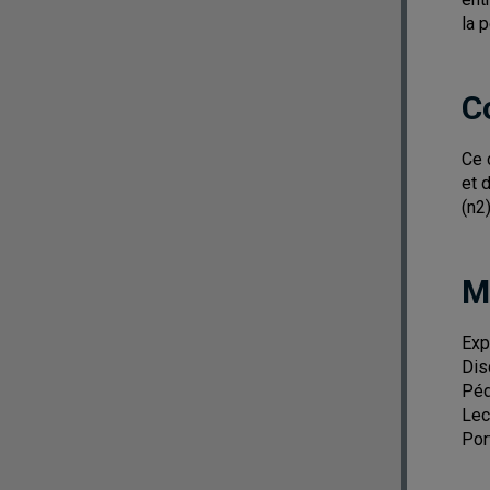
la 
C
Ce 
et 
(n2
M
Exp
Dis
Péd
Lec
Por