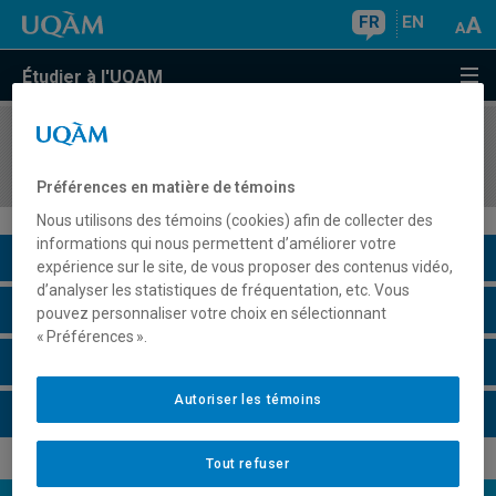
FR
EN
Étudier à l'UQAM
COURS
//
ASS2051
Enfants en difficulté d'adaptation
Préférences en matière de témoins
Nous utilisons des témoins (cookies) afin de collecter des
informations qui nous permettent d’améliorer votre
Description du cours
expérience sur le site, de vous proposer des contenus vidéo,
d’analyser les statistiques de fréquentation, etc. Vous
Horaire - Été 2026
pouvez personnaliser votre choix en sélectionnant
« Préférences ».
Horaire - Automne 2026
Autoriser les témoins
Horaire - Hiver 2027
Tout refuser