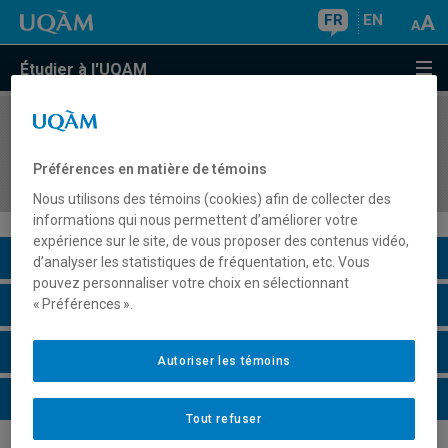
FR
EN
Étudier à l'UQAM
COURS
//
ASS2075
Organisation de la classe et élèves en difficulté
Préférences en matière de témoins
au secondaire
Nous utilisons des témoins (cookies) afin de collecter des
informations qui nous permettent d’améliorer votre
expérience sur le site, de vous proposer des contenus vidéo,
Description du cours
d’analyser les statistiques de fréquentation, etc. Vous
pouvez personnaliser votre choix en sélectionnant
Horaire - Été 2026
« Préférences ».
Horaire - Automne 2026
Autoriser les témoins
Horaire - Hiver 2027
Tout refuser