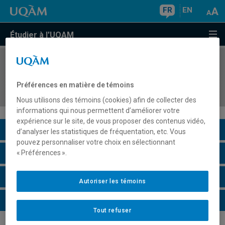
FR
EN
Étudier à l'UQAM
COURS
//
ASS2515
Rôles éducatifs de la famille et modes
Préférences en matière de témoins
d'intervention des parents
Nous utilisons des témoins (cookies) afin de collecter des
informations qui nous permettent d’améliorer votre
expérience sur le site, de vous proposer des contenus vidéo,
Description du cours
d’analyser les statistiques de fréquentation, etc. Vous
pouvez personnaliser votre choix en sélectionnant
Horaire - Été 2026
« Préférences ».
Horaire - Automne 2026
Autoriser les témoins
Horaire - Hiver 2027
Tout refuser