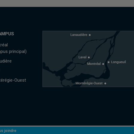
AMPUS
réal
pus principal)
udière
l
érégie-Ouest
s joindre