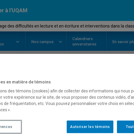
er à l'UQAM
e des difficultés en lecture et en écriture et interventions dans la clas
Calendriers
Nos
campus
En savoir pl
ion
universitaires
OURS
//
ASS6826
-
Dépistage des 
es en matière de témoins
en écriture et interventi
sons des témoins (cookies) afin de collecter des informations qui nous 
r votre expérience sur le site, de vous proposer des contenus vidéo, d’a
ordinaire
es de fréquentation, etc. Vous pouvez personnaliser votre choix en séle
ces ».
érences
Autoriser les témoins
Tout
Description
Horaire - Été 2026
Horaire