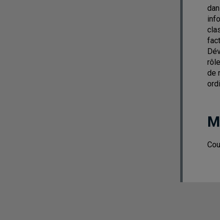
dan
inf
cla
fac
Dév
rôl
de 
ordi
M
Cou