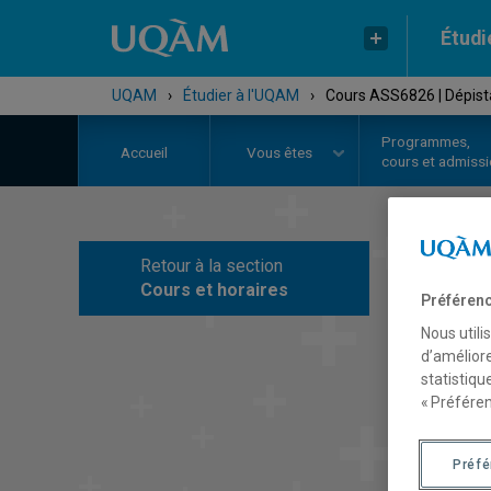
Étudi
UQAM
›
Étudier à l'UQAM
›
Cours ASS6826 | Dépistag
Programmes,
Accueil
Vous êtes
cours et admiss
Retour à la section
C
Cours et horaires
Préférenc
Nous utili
d’améliore
statistiqu
« Préféren
Préf