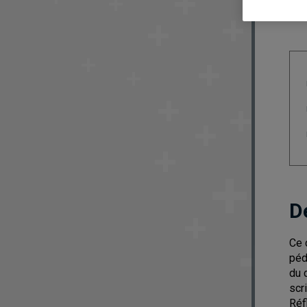
D
Ce 
péd
du 
scr
Réf