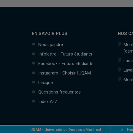
EN SAVOIR PLUS
NOS C
Nous joindre
Mont
(cam
Infolettre - Futurs étudiants
Lana
Facebook - Futurs étudiants
Lava
Instagram - Choisir l'UQAM
Mont
Lexique
Questions fréquentes
Index A-Z
UQAM - Université du Québec à Montréal
Nou