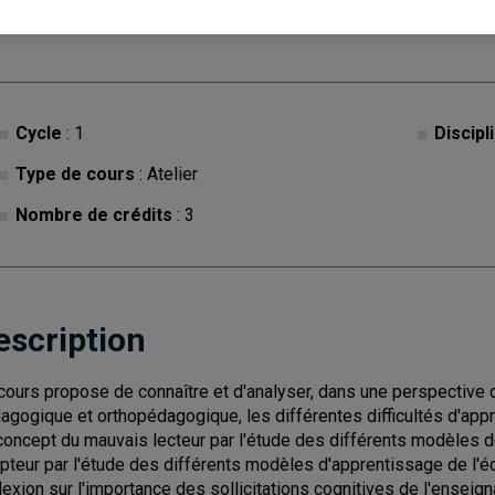
Cycle
: 1
Discipl
Type de cours
: Atelier
Nombre de crédits
: 3
escription
cours propose de connaître et d'analyser, dans une perspective d
agogique et orthopédagogique, les différentes difficultés d'appre
concept du mauvais lecteur par l'étude des différents modèles d
ipteur par l'étude des différents modèles d'apprentissage de l'écr
lexion sur l'importance des sollicitations cognitives de l'enseig