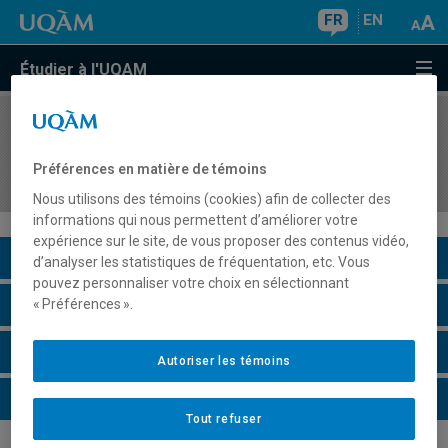
FR
EN
Étudier à l'UQAM
COURS
//
ASS7114
Problèmes de comportement en classe ordinaire
Préférences en matière de témoins
à l'école secondaire
Nous utilisons des témoins (cookies) afin de collecter des
informations qui nous permettent d’améliorer votre
expérience sur le site, de vous proposer des contenus vidéo,
Description du cours
d’analyser les statistiques de fréquentation, etc. Vous
pouvez personnaliser votre choix en sélectionnant
Horaire - Été 2026
« Préférences ».
Horaire - Automne 2026
Autoriser les témoins
Horaire - Hiver 2027
Tout refuser