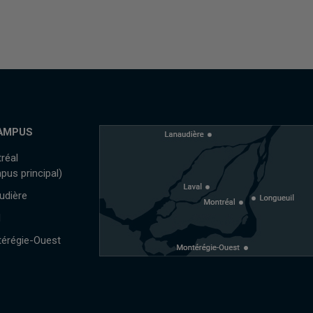
AMPUS
réal
pus principal)
udière
l
érégie-Ouest