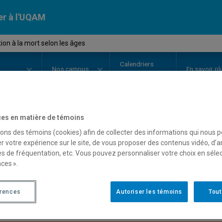
er à l'UQAM
on à la mort selon les âges
Calendriers
Nos
campus
En savoir pl
ion
universitaires
es en matière de témoins
OURS
//
ASS7946
-
Éducation à l
sons des témoins (cookies) afin de collecter des informations qui nous 
r votre expérience sur le site, de vous proposer des contenus vidéo, d’a
es de fréquentation, etc. Vous pouvez personnaliser votre choix en séle
ces ».
Description
Horaire - Été 2026
Horaire
érences
Autoriser les témoins
Tout