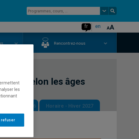
fr
en
us
Rencontrez-nous
a mort selon les âges
permettent
nalyser les
ctionnant
 - Automne 2026
Horaire - Hiver 2027
 refuser