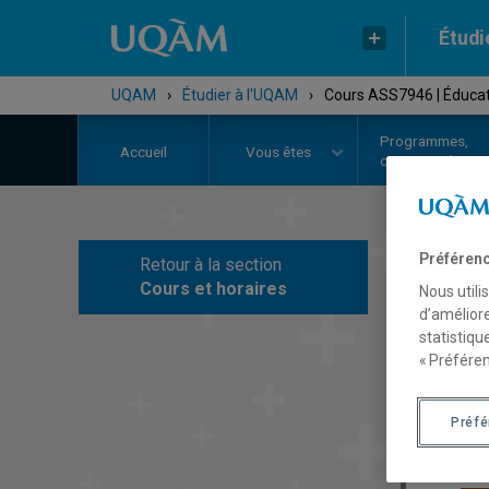
Étudi
UQAM
›
Étudier à l'UQAM
›
Cours ASS7946 | Éducati
Programmes,
Accueil
Vous êtes
cours et admiss
Préférenc
Retour à la section
C
Cours et horaires
Nous utili
d’améliore
statistiqu
« Préféren
Préf