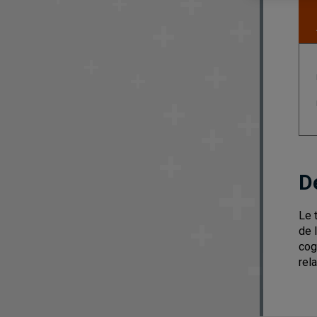
D
Le 
de 
cog
rel