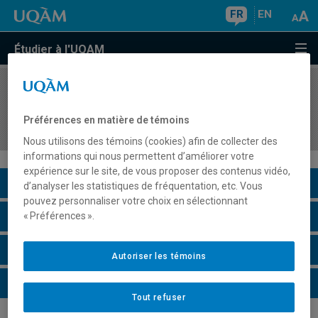
FR
EN
Étudier à l'UQAM
COURS
//
ASS8010
Évaluation et intervention en orthopédagogie de
Préférences en matière de témoins
la lecture et de l'écriture I
Nous utilisons des témoins (cookies) afin de collecter des
informations qui nous permettent d’améliorer votre
expérience sur le site, de vous proposer des contenus vidéo,
Description du cours
d’analyser les statistiques de fréquentation, etc. Vous
pouvez personnaliser votre choix en sélectionnant
Horaire - Été 2026
« Préférences ».
Horaire - Automne 2026
Autoriser les témoins
Horaire - Hiver 2027
Tout refuser