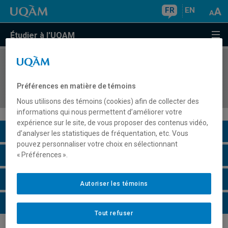
FR
EN
Étudier à l'UQAM
COURS
//
AUT1000
Introduction aux mondes autochtones du
Préférences en matière de témoins
Québec et du Canada
Nous utilisons des témoins (cookies) afin de collecter des
informations qui nous permettent d’améliorer votre
expérience sur le site, de vous proposer des contenus vidéo,
Description du cours
d’analyser les statistiques de fréquentation, etc. Vous
pouvez personnaliser votre choix en sélectionnant
Horaire - Été 2026
« Préférences ».
Horaire - Automne 2026
Autoriser les témoins
Horaire - Hiver 2027
Tout refuser