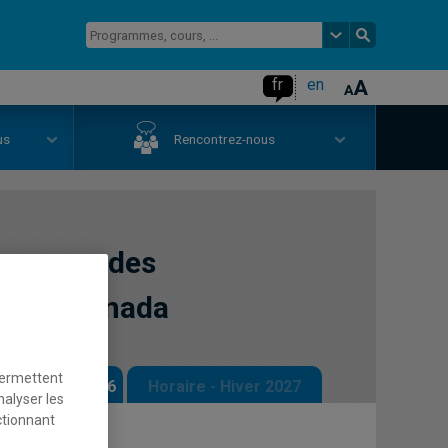
fr
en
us
Rencontrez-nous
 aux mondes
et du Canada
permettent
 - Automne 2026
Horaire - Hiver 2027
nalyser les
ctionnant