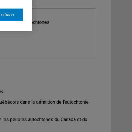
 refuser
ine
: Études autochtones
»;
uébécois dans la définition de l'autochtonie
ur les peuples autochtones du Canada et du