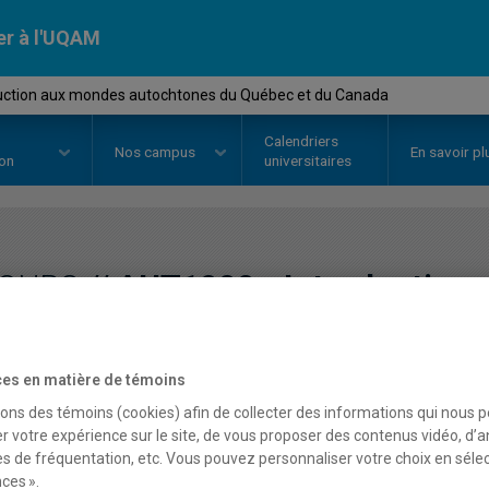
er à l'UQAM
uction aux mondes autochtones du Québec et du Canada
Calendriers
Nos
campus
En savoir pl
ion
universitaires
OURS
//
AUT1000
-
Introduction
autochtones du Québec 
es en matière de témoins
sons des témoins (cookies) afin de collecter des informations qui nous 
Description
Horaire - Été 2026
Horaire
r votre expérience sur le site, de vous proposer des contenus vidéo, d’a
es de fréquentation, etc. Vous pouvez personnaliser votre choix en séle
ces ».