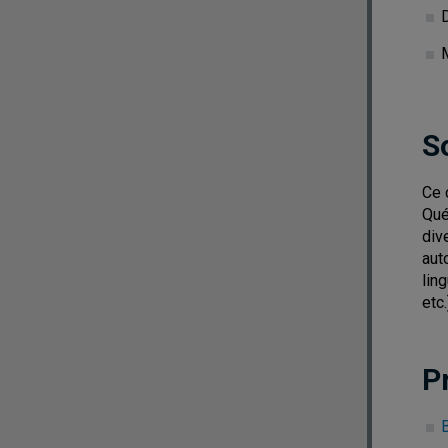
S
Ce 
Qué
div
aut
lin
etc.
P
B