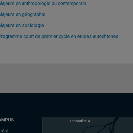
Majeure en anthropologie du contemporain
Majeure en géographie
Majeure en sociologie
Programme court de premier cycle en études autochtones
AMPUS
réal