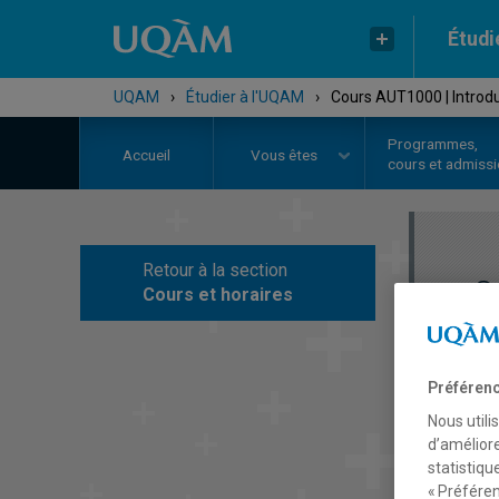
Étudi
UQAM
›
Étudier à l'UQAM
›
Cours AUT1000 | Introd
Programmes,
Accueil
Vous êtes
cours et admiss
Retour à la section
C
Cours et horaires
Préférenc
Nous utili
d’améliore
statistiqu
« Préféren