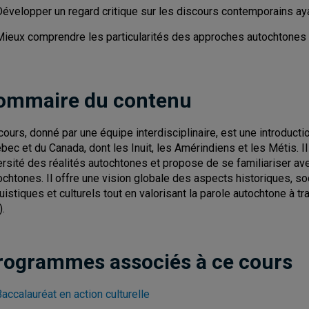
Développer un regard critique sur les discours contemporains aya
Mieux comprendre les particularités des approches autochtones d
ommaire du contenu
cours, donné par une équipe interdisciplinaire, est une introduc
bec et du Canada, dont les Inuit, les Amérindiens et les Métis. Il v
ersité des réalités autochtones et propose de se familiariser a
ochtones. Il offre une vision globale des aspects historiques, so
guistiques et culturels tout en valorisant la parole autochtone à 
).
rogrammes associés à ce cours
accalauréat en action culturelle