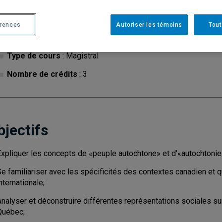
érences
Autoriser les témoins
Tout
Cycle
: 1
Discipl
Type de cours
: Magistral
Nombre de crédits
: 3
bjectifs
Expliquer les concepts de «peuple autochtone» et d'«autochtonie
e familiariser avec les spécificités des contextes canadien et q
nternationale;
Analyser et déconstruire différentes représentations sociales s
Québec;