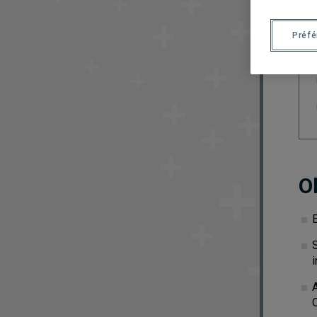
Préf
O
S
i