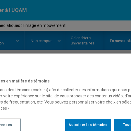
er à l'UQAM
édiatiques : l'image en mouvement
Calendriers
Nos
campus
En savoir pl
ion
universitaires
OURS
//
AVM1310
-
Arts médiatiq
es en matière de témoins
mouvement
sons des témoins (cookies) afin de collecter des informations qui nous 
r votre expérience sur le site, de vous proposer des contenus vidéo, d’a
es de fréquentation, etc. Vous pouvez personnaliser votre choix en séle
ces ».
Description
Horaire - Été 2026
Horaire
érences
Autoriser les témoins
Tout