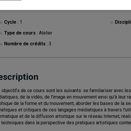
Cycle
: 1
Discipl
Type de cours
: Atelier
Nombre de crédits
: 3
escription
 objectifs de ce cours sont les suivants: se familiariser avec l
iatiques, de la vidéo, de l'image en mouvement ainsi qu'à leur rap
phique de la forme et du mouvement, aborder les bases de la se 
hétiques et critiques de ces langages médiatiques à travers l'util
ormatique et de la diffusion artistique sur le réseau Internet; réa
 techniques dans la perspective des pratiques artistiques cont