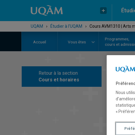
Étudi
UQAM
›
Étudier à l'UQAM
›
Cours AVM1310 | Arts m
Programmes,
Accueil
Vous êtes
cours et admiss
Retour à la section
C
Cours et horaires
Préférenc
Nous utili
d’améliore
statistiqu
« Préféren
Préf