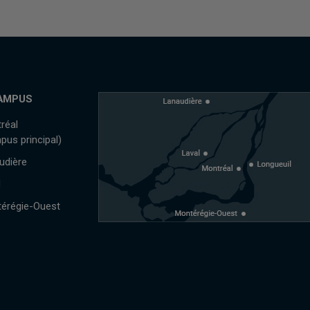
AMPUS
réal
pus principal)
udière
l
érégie-Ouest