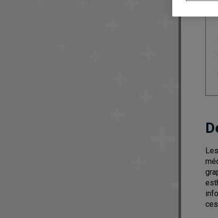
D
Les
méd
gra
est
inf
ces