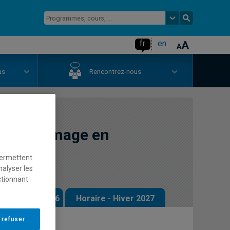
fr
en
us
Rencontrez-nous
ues : l'image en
permettent
nalyser les
ctionnant
 - Automne 2026
Horaire - Hiver 2027
 refuser