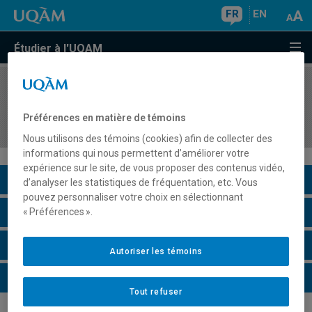
FR
EN
Étudier à l'UQAM
COURS
//
AVM802X
Dimension esthétique, pratiques et
Préférences en matière de témoins
problématiques actuelles en art
Nous utilisons des témoins (cookies) afin de collecter des
informations qui nous permettent d’améliorer votre
expérience sur le site, de vous proposer des contenus vidéo,
Description du cours
d’analyser les statistiques de fréquentation, etc. Vous
pouvez personnaliser votre choix en sélectionnant
Horaire - Été 2026
« Préférences ».
Horaire - Automne 2026
Autoriser les témoins
Horaire - Hiver 2027
Tout refuser