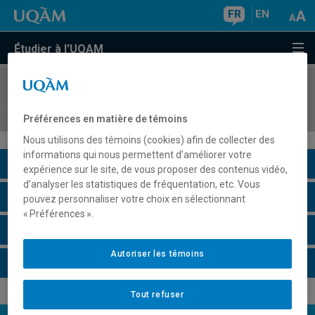
FR
EN
Étudier à l'UQAM
COURS
//
BIA3510
Spécialisation I en écologie
Préférences en matière de témoins
Nous utilisons des témoins (cookies) afin de collecter des
informations qui nous permettent d’améliorer votre
Description du cours
expérience sur le site, de vous proposer des contenus vidéo,
d’analyser les statistiques de fréquentation, etc. Vous
Horaire - Été 2026
pouvez personnaliser votre choix en sélectionnant
« Préférences ».
Horaire - Automne 2026
Autoriser les témoins
Horaire - Hiver 2027
Tout refuser