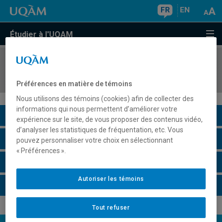
FR
EN
Étudier à l'UQAM
COURS
//
BIO8092
Traitement des données biologiques
Préférences en matière de témoins
Nous utilisons des témoins (cookies) afin de collecter des
informations qui nous permettent d’améliorer votre
Description du cours
expérience sur le site, de vous proposer des contenus vidéo,
d’analyser les statistiques de fréquentation, etc. Vous
Horaire - Été 2026
pouvez personnaliser votre choix en sélectionnant
« Préférences ».
Horaire - Automne 2026
Autoriser les témoins
Horaire - Hiver 2027
Tout refuser