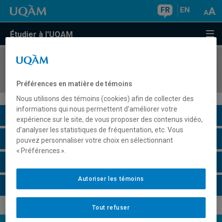
FR
EN
Étudier à l'UQAM
COURS
//
BIO860X
Séminaire thématique en écologie
Préférences en matière de témoins
Nous utilisons des témoins (cookies) afin de collecter des
informations qui nous permettent d’améliorer votre
Description du cours
expérience sur le site, de vous proposer des contenus vidéo,
d’analyser les statistiques de fréquentation, etc. Vous
Horaire - Été 2026
pouvez personnaliser votre choix en sélectionnant
« Préférences ».
Horaire - Automne 2026
Autoriser les témoins
Horaire - Hiver 2027
Tout refuser