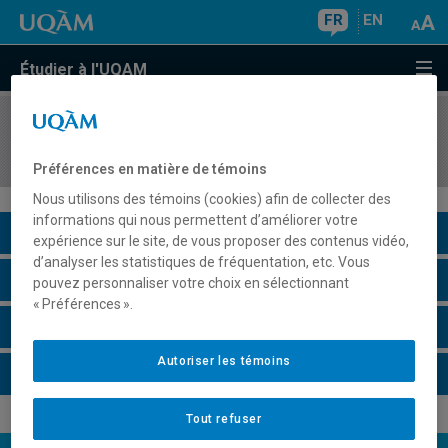
FR
EN
Étudier à l'UQAM
COURS
//
BIO861X
Séminaire thématique en physiologie cellulaire
Préférences en matière de témoins
Nous utilisons des témoins (cookies) afin de collecter des
informations qui nous permettent d’améliorer votre
Description du cours
expérience sur le site, de vous proposer des contenus vidéo,
d’analyser les statistiques de fréquentation, etc. Vous
Horaire - Été 2026
pouvez personnaliser votre choix en sélectionnant
« Préférences ».
Horaire - Automne 2026
Autoriser les témoins
Horaire - Hiver 2027
Tout refuser