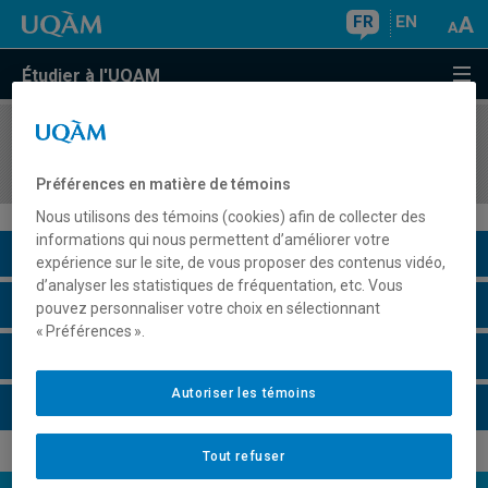
FR
EN
Étudier à l'UQAM
COURS
//
BIO8921
Manipulations génétiques
Préférences en matière de témoins
Nous utilisons des témoins (cookies) afin de collecter des
informations qui nous permettent d’améliorer votre
Description du cours
expérience sur le site, de vous proposer des contenus vidéo,
d’analyser les statistiques de fréquentation, etc. Vous
Horaire - Été 2026
pouvez personnaliser votre choix en sélectionnant
« Préférences ».
Horaire - Automne 2026
Autoriser les témoins
Horaire - Hiver 2027
Tout refuser