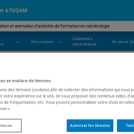
er à l'UQAM
tion et animation d'activités de formation en carriérologie
Calendriers
Nos
campus
En savoir pl
ion
universitaires
OURS
//
CAR2600
-
Élaboration et
es en matière de témoins
de formation en carriéro
sons des témoins (cookies) afin de collecter des informations qui nous 
r votre expérience sur le site, de vous proposer des contenus vidéo, d’a
es de fréquentation, etc. Vous pouvez personnaliser votre choix en séle
ces ».
Description
Horaire - Été 2026
Horaire
érences
Autoriser les témoins
Tout