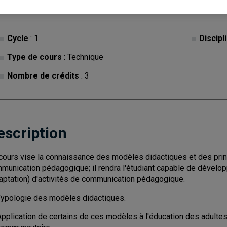
Cycle
: 1
Discipl
Type de cours
: Technique
Nombre de crédits
: 3
escription
cours vise la connaissance des modèles didactiques et des prin
munication pédagogique; il rendra l'étudiant capable de dévelop
daptation) d'activités de communication pédagogique.
Typologie des modèles didactiques.
pplication de certains de ces modèles à l'éducation des adultes e