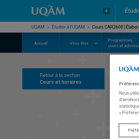
Étudi
UQAM
›
Étudier à l'UQAM
›
Cours CAR2600 | Élabora
Programmes,
Accueil
Vous êtes
cours et admiss
Retour à la section
C
Cours et horaires
Préférenc
Nous utili
d’améliore
statistiqu
« Préféren
Préf