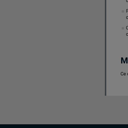
c
c
M
Ce 