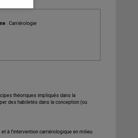
ine
: Carriérologie
cipes théoriques impliqués dans la
per des habiletés dans la conception (ou
t à l'intervention carriérologique en milieu