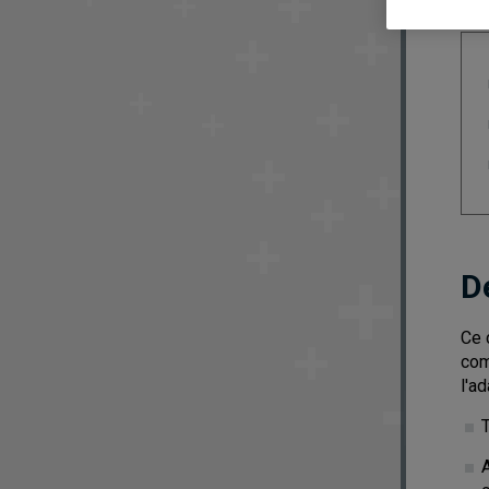
D
Ce 
com
l'a
A