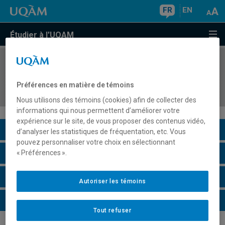
FR
EN
Étudier à l'UQAM
COURS
//
CAR2601
Élaboration et animation d'activités de formation
Préférences en matière de témoins
en développement de carrière
Nous utilisons des témoins (cookies) afin de collecter des
informations qui nous permettent d’améliorer votre
expérience sur le site, de vous proposer des contenus vidéo,
Description du cours
d’analyser les statistiques de fréquentation, etc. Vous
pouvez personnaliser votre choix en sélectionnant
Horaire - Été 2026
« Préférences ».
Horaire - Automne 2026
Autoriser les témoins
Horaire - Hiver 2027
Tout refuser