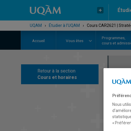
Étudi
UQAM
›
Étudier à l'UQAM
›
Cours CAR2621 | Straté
Programmes,
Accueil
Vous êtes
cours et admiss
Retour à la section
C
Cours et horaires
Préférenc
Nous utili
d’améliore
statistiqu
« Préféren