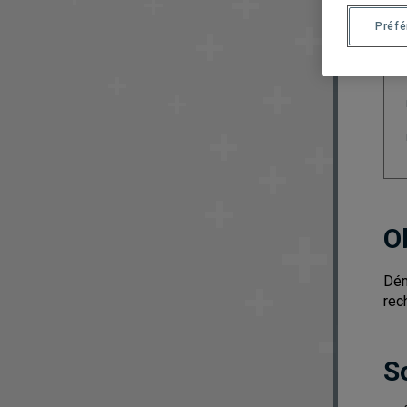
Préf
O
Dém
rec
S