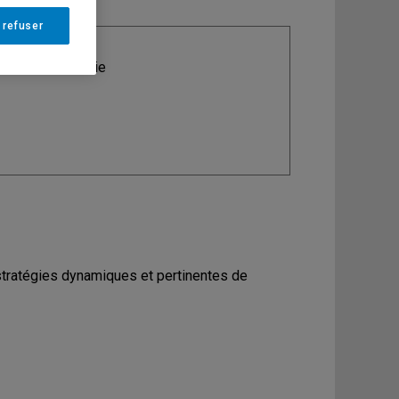
 refuser
ine
: Carriérologie
ratégies dynamiques et pertinentes de