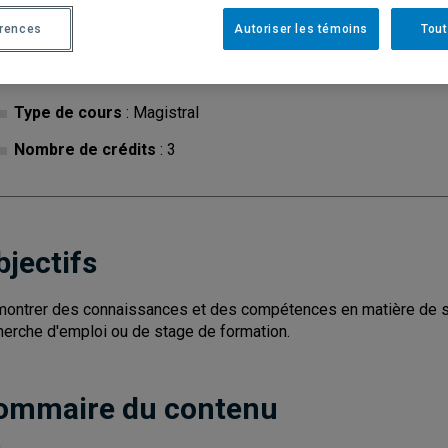
érences
Autoriser les témoins
Tout
Cycle
: 1
Discipl
Type de cours
: Magistral
Nombre de crédits
: 3
bjectifs
ontrer des connaissances et des compétences en matière de st
herche d'emploi ou de stage de formation.
ommaire du contenu