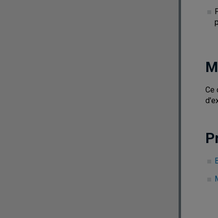
M
Ce 
d'e
P