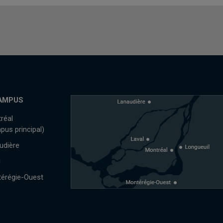
AMPUS
réal
pus principal)
udière
l
érégie-Ouest