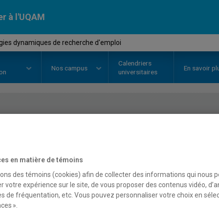
er à l'UQAM
gies dynamiques de recherche d'emploi
Calendriers
Nos
campus
En savoir pl
ion
universitaires
OURS
//
CAR2621
-
Stratégies d
d'emploi
es en matière de témoins
sons des témoins (cookies) afin de collecter des informations qui nous 
r votre expérience sur le site, de vous proposer des contenus vidéo, d’a
Description
Horaire - Été 2026
Horaire
es de fréquentation, etc. Vous pouvez personnaliser votre choix en séle
ces ».