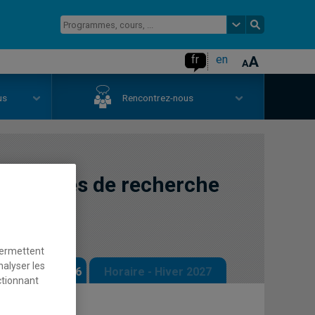
fr
en
us
Rencontrez-nous
ynamiques de recherche
permettent
nalyser les
 - Automne 2026
Horaire - Hiver 2027
ctionnant