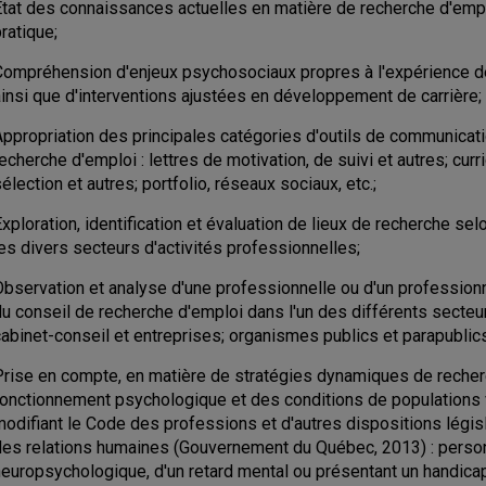
État des connaissances actuelles en matière de recherche d'emplo
ratique;
Compréhension d'enjeux psychosociaux propres à l'expérience de 
ainsi que d'interventions ajustées en développement de carrière;
Appropriation des principales catégories d'outils de communicati
echerche d'emploi : lettres de motivation, de suivi et autres; curr
élection et autres; portfolio, réseaux sociaux, etc.;
xploration, identification et évaluation de lieux de recherche sel
es divers secteurs d'activités professionnelles;
Observation et analyse d'une professionnelle ou d'un profession
u conseil de recherche d'emploi dans l'un des différents secteur
abinet-conseil et entreprises; organismes publics et parapublics
Prise en compte, en matière de stratégies dynamiques de recher
fonctionnement psychologique et des conditions de populations v
modifiant le Code des professions et d'autres dispositions légis
des relations humaines (Gouvernement du Québec, 2013) : person
neuropsychologique, d'un retard mental ou présentant un handicap