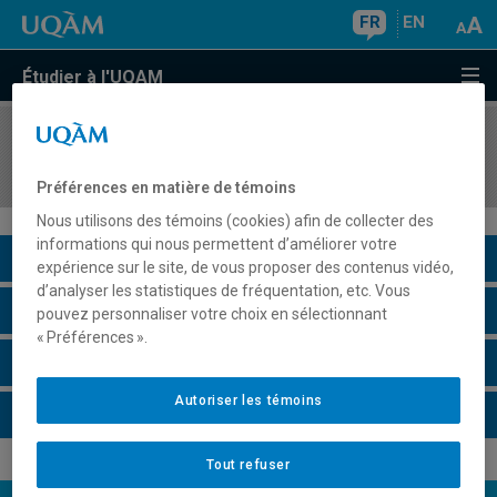
FR
EN
Étudier à l'UQAM
COURS
//
CAR2901
Introduction au développement de carrière
Préférences en matière de témoins
Nous utilisons des témoins (cookies) afin de collecter des
informations qui nous permettent d’améliorer votre
Description du cours
expérience sur le site, de vous proposer des contenus vidéo,
d’analyser les statistiques de fréquentation, etc. Vous
Horaire - Été 2026
pouvez personnaliser votre choix en sélectionnant
« Préférences ».
Horaire - Automne 2026
Autoriser les témoins
Horaire - Hiver 2027
Tout refuser