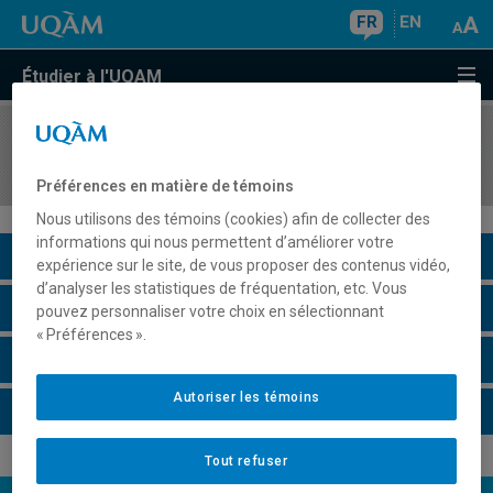
FR
EN
Étudier à l'UQAM
COURS
//
CAR2902
Préparation au stage
Préférences en matière de témoins
Nous utilisons des témoins (cookies) afin de collecter des
informations qui nous permettent d’améliorer votre
Description du cours
expérience sur le site, de vous proposer des contenus vidéo,
d’analyser les statistiques de fréquentation, etc. Vous
Horaire - Été 2026
pouvez personnaliser votre choix en sélectionnant
« Préférences ».
Horaire - Automne 2026
Autoriser les témoins
Horaire - Hiver 2027
Tout refuser