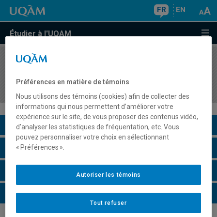
FR
EN
Étudier à l'UQAM
COURS
//
CAR3050
Orientation professionnelle et organisation de
Préférences en matière de témoins
l'éducation au Québec
Nous utilisons des témoins (cookies) afin de collecter des
informations qui nous permettent d’améliorer votre
expérience sur le site, de vous proposer des contenus vidéo,
Description du cours
d’analyser les statistiques de fréquentation, etc. Vous
pouvez personnaliser votre choix en sélectionnant
Horaire - Été 2026
« Préférences ».
Horaire - Automne 2026
Autoriser les témoins
Horaire - Hiver 2027
Tout refuser